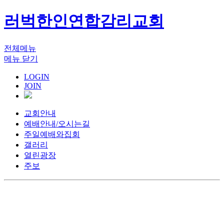
러벅한인연합감리교회
전체메뉴
메뉴 닫기
LOGIN
JOIN
교회안내
예배안내/오시는길
주일예배와집회
갤러리
열린광장
주보