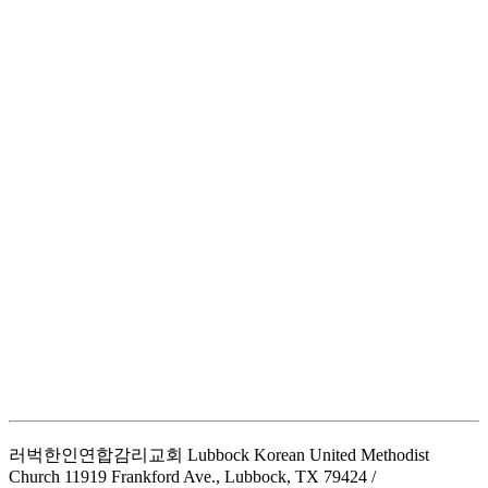
러벅한인연합감리교회 Lubbock Korean United Methodist
Church
11919 Frankford Ave., Lubbock, TX 79424 /